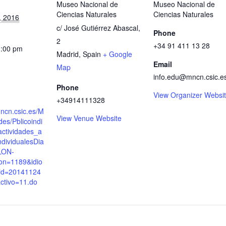
Museo Nacional de
Museo Nacional de
Ciencias Naturales
Ciencias Naturales
, 2016
c/ José Gutiérrez Abascal,
Phone
2
+34 91 411 13 28
1:00 pm
Madrid
,
Spain
+ Google
Email
Map
info.edu@mncn.csic.e
Phone
View Organizer Websi
+34914111328
mncn.csic.es/M
View Venue Website
des/Pblicoindi
actividades_a
ndividualesDia
LON-
on=1189&idio
id=20141124
ctivo=11.do