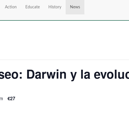
Action
Educate
History
News
eo: Darwin y la evoluc
pm
€27