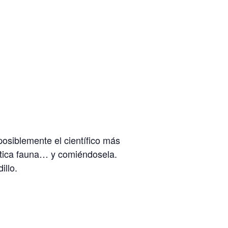
posiblemente el científico más
ótica fauna… y comiéndosela.
llo.