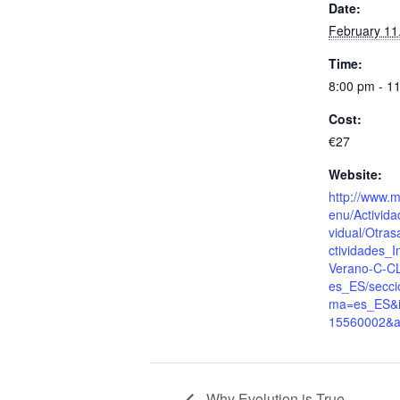
Date:
February 11
Time:
8:00 pm - 1
Cost:
€27
Website:
http://www.
enu/Activida
vidual/Otras
ctividades_I
Verano-C-C
es_ES/secci
ma=es_ES&
15560002&a
Why Evolution is True