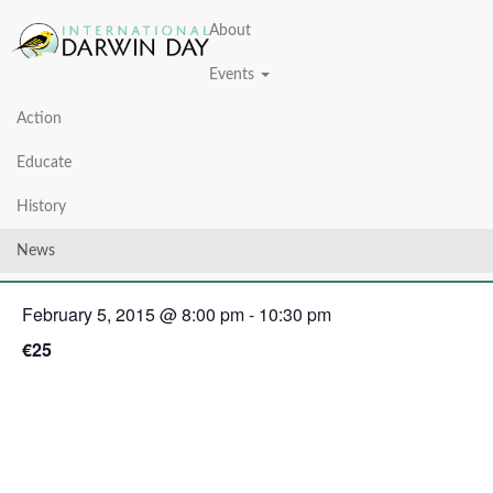
About
Events
Action
« All Events
Educate
This event has passed.
History
Darwin y la evolución de la tapa
News
February 5, 2015 @ 8:00 pm
-
10:30 pm
€25