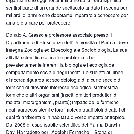
organismi che oggi noi ammiriamo sulla Terra significa
sentirsi parte di un grande spettacolo andato in scena per
miliardi di anni e che dobbiamo imparare a conoscere per
amare e amare per proteggere.
Donato A. Grasso è professore associato presso il
Dipartimento di Bioscienze dell’Università di Parma, dove
insegna Zoologia ed Etoecologia e Sociobiologia. La sua
attività scientifica concerne problematiche
prevalentemente inerenti la biologia e l’ecologia del
comportamento sociale negli insetti. Le sue attuali linee
di ricerca riguardano: sociobiologia di alcune specie di
formiche di rilevante interesse ecologico; simbiosi tra
formiche e altri organismi (insetti emitteri produttori di
melata, microrganismi, piante); impatto delle formiche
negli agroecosistemi e loro impiego quali bioindicatori di
qualità ambientale in habitat a diverso impatto antropico.
Dal 2008 è responsabile scientifico del Parma Darwin
Day. Ha tradotto per l’Adelphi Formiche – Storia di