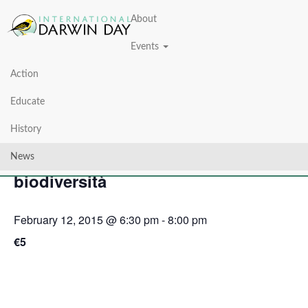
About
Events
Action
« All Events
Educate
This event has passed.
History
Animal (R)evolution: elogio della
News
biodiversità
February 12, 2015 @ 6:30 pm
-
8:00 pm
€5