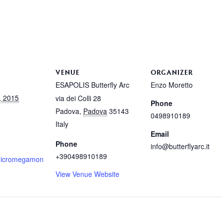
VENUE
ORGANIZER
ESAPOLIS Butterfly Arc
Enzo Moretto
, 2015
via dei Colli 28
Phone
Padova
,
Padova
35143
0498910189
Italy
Email
Phone
info@butterflyarc.it
+390498910189
.micromegamon
View Venue Website