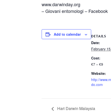
www.darwinday.org
– Giovani entomologi – Facebook
Add to calendar
DETAILS
Date:
February 15
Cost:
€7 – €9
Website:
http://www
do.com
Hari Darwin Malaysia