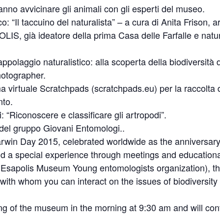
tranno avvicinare gli animali con gli esperti del museo.
o: “Il taccuino del naturalista” – a cura di Anita Frison, 
LIS, già ideatore della prima Casa delle Farfalle e natu
ppolaggio naturalistico: alla scoperta della biodiversità 
hotographer.
rma virtuale Scratchpads (scratchpads.eu) per la raccolta 
nto.
: “Riconoscere e classificare gli artropodi”.
 del gruppo Giovani Entomologi..
arwin Day 2015, celebrated worldwide as the anniversary 
 a special experience through meetings and educational 
Esapolis Museum Young entomologists organization), the
ith whom you can interact on the issues of biodiversity
ng of the museum in the morning at 9:30 am and will cont