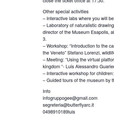
close the ticket office at 17:30.
Other special activities
– Interactive labs where you will b
– Laboratory of naturalistic drawin
director of the Museum Esapolis, al
3.
– Workshop: “Introduction to the ca
the Veneto” Stefano Lorenzi, wildli
– Meeting: “Using the virtual platf
kingdom “- Luis Alessandro Guarie
– Interactive workshop for children
– Guided tours of the museum by 
Info
infogruppogee@gmail.com
segreteria@butterflyarc.it
0498910189luis